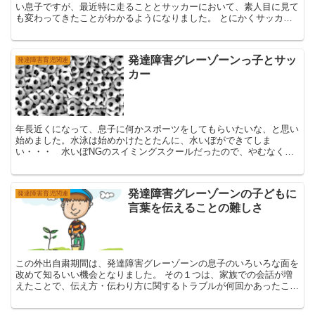
い息子ですが、最近特に走ることとサッカーにおいて、素人目に見て
も変わってきたことがわかるようになりました。 とにかくサッカー
を継続してきたこと、コーチが発達障害に関して理...
発達障害グレーゾーンっ子とサッ
発達障害育児関連
カー
年長近くになって、息子に何かスポーツをしてもらいたいな、と思い
始めました。水泳は始めかけたとたんに、水いぼができてしま
い・・・ 水いぼNGのスイミングスクールだったので、やむなく一
時休止になりました。 息子の様子を見ていて、チームス...
発達障害グレーゾーンの子どもに
発達障害育児関連
言葉を伝えることの難しさ
この外出自粛期間は、発達障害グレーゾーンの息子のいろいろな面を
改めて知るいい機会となりました。 その１つは、家族での会話が増
えたことで、伝え方・伝わり方に関するトラブルが何回かあったこと
です。 トラブルとは言っても...