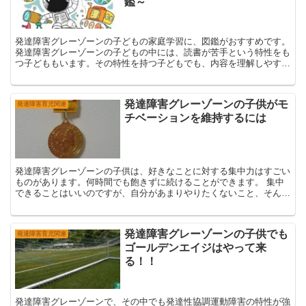
鑑～
発達障害グレーゾーンの子どもの家庭学習に、図鑑がおすすめです。
発達障害グレーゾーンの子どもの中には、読書が苦手という特性をも
つ子どももいます。その特性を持つ子どもでも、内容を理解しやす
く、興味を持てるのが図鑑です。
発達障害グレーゾーンの子供がモ
発達障害育児関連
チベーションを維持するには
発達障害グレーゾーンの子供は、好きなことに対する集中力はすごい
ものがあります。何時間でも飽きずに続けることができます。 集中
できることはいいのですが、自分があまりやりたくないこと、そんな
に集中してまでやりたくないことに対...
発達障害グレーゾーンの子供でも
発達障害育児関連
ゴールデンエイジはやって来
る！！
発達障害グレーゾーンで、その中でも発達性協調運動障害の特性が強